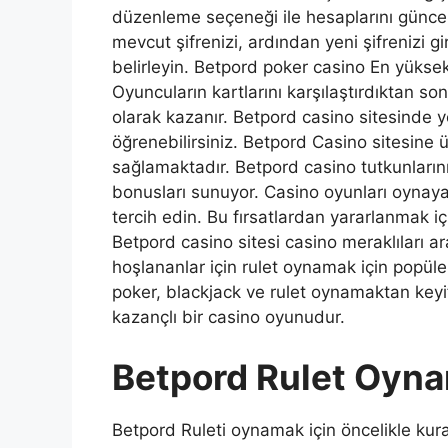
düzenleme seçeneği ile hesaplarını güncelle
mevcut şifrenizi, ardından yeni şifrenizi 
belirleyin. Betpord poker casino En yüksek 
Oyuncuların kartlarını karşılaştırdıktan so
olarak kazanır. Betpord casino sitesinde 
öğrenebilirsiniz. Betpord Casino sitesine 
sağlamaktadır. Betpord casino tutkunlarını
bonusları sunuyor. Casino oyunları oynaya
tercih edin. Bu fırsatlardan yararlanmak iç
Betpord casino sitesi casino meraklıları 
hoşlananlar için rulet oynamak için popüle
poker, blackjack ve rulet oynamaktan keyif
kazançlı bir casino oyunudur.
Betpord Rulet Oyna
Betpord Ruleti oynamak için öncelikle kural