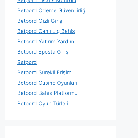
Betpord Lisans Kontrolü
Betpord Ödeme Güvenilirliği
Betpord Gizli Giriş
Betpord Canlı Lig Bahis
Betpord Yatırım Yardımı
Betpord Eposta Giriş
Betpord
Betpord Sürekli Erişim
Betpord Casino Oyunları
Betpord Bahis Platformu
Betpord Oyun Türleri