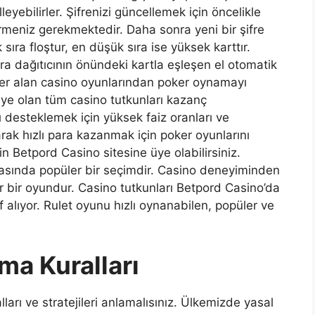
yebilirler. Şifrenizi güncellemek için öncelikle
girmeniz gerekmektedir. Daha sonra yeni bir şifre
sıra floştur, en düşük sıra ise yüksek karttır.
nra dağıtıcının önündeki kartla eşleşen el otomatik
yer alan casino oyunlarından poker oynamayı
üye olan tüm casino tutkunları kazanç
 desteklemek için yüksek faiz oranları ve
rak hızlı para kazanmak için poker oyunlarını
in Betpord Casino sitesine üye olabilirsiniz.
arasında popüler bir seçimdir. Casino deneyiminden
r bir oyundur. Casino tutkunları Betpord Casino’da
 alıyor. Rulet oyunu hızlı oynanabilen, popüler ve
ma Kuralları
ları ve stratejileri anlamalısınız. Ülkemizde yasal