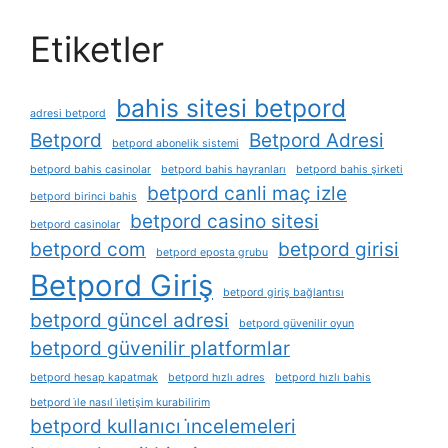
Etiketler
bahis sitesi betpord
adresi betpord
Betpord
Betpord Adresi
betpord abonelik sistemi
betpord bahis casinolar
betpord bahis hayranları
betpord bahis şirketi
betpord canli maç izle
betpord birinci bahis
betpord casino sitesi
betpord casinolar
betpord com
betpord girisi
betpord eposta grubu
Betpord Giriş
betpord giriş bağlantısı
betpord güncel adresi
betpord güvenilir oyun
betpord güvenilir platformlar
betpord hesap kapatmak
betpord hızlı adres
betpord hızlı bahis
betpord i̇le nasıl i̇letişim kurabilirim
betpord kullanıcı i̇ncelemeleri