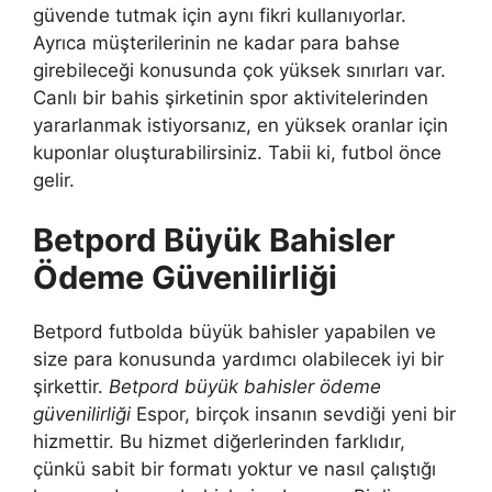
güvende tutmak için aynı fikri kullanıyorlar.
Ayrıca müşterilerinin ne kadar para bahse
girebileceği konusunda çok yüksek sınırları var.
Canlı bir bahis şirketinin spor aktivitelerinden
yararlanmak istiyorsanız, en yüksek oranlar için
kuponlar oluşturabilirsiniz. Tabii ki, futbol önce
gelir.
Betpord Büyük Bahisler
Ödeme Güvenilirliği
Betpord futbolda büyük bahisler yapabilen ve
size para konusunda yardımcı olabilecek iyi bir
şirkettir.
Betpord büyük bahisler ödeme
güvenilirliği
Espor, birçok insanın sevdiği yeni bir
hizmettir. Bu hizmet diğerlerinden farklıdır,
çünkü sabit bir formatı yoktur ve nasıl çalıştığı