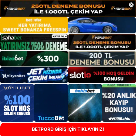
×
BETPORD GİRİŞ İÇİN TIKLAYINIZ!