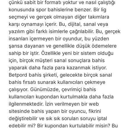
çünkü sabit bir formatı yoktur ve nasıl çalıştığı
konusunda spor bahislerine benzer. Bir lig
seçmeyi ve gerçek olmayan diğer takımlara
karşı oynamayı içerir. Bu, dijital, sanal veya
yazılım gibi farklı isimlerle çağrılabilir. Bu, gerçek
insanları içermeyen bir oyundur, bu yüzden
şansa dayanan ve genellikle düşük ödemelere
sahip bir iştir. Özellikle yeni bir sistem olduğu
için, birçok müşteri sanal sonuçlara bahis
yaparak daha fazla para kazanmak istiyor.
Betpord bahis şirketi, gelecekte birçok sanal
bahis fırsatı sunarak kullanıcıları çekmeye
çalışıyor. Günümüzde, çevrimiçi bahis
kullanıcıları kupondan kurtulmakla daha fazla
ilgilenmektedir. İzin verilmeyen bir web
sitesinde bahis yapan bir oyuncu, fikrini
değiştirebilir ve sık sık sorulan soruyu iptal
edebilir mi? Bir kupondan kurtulabilir misin? Bu