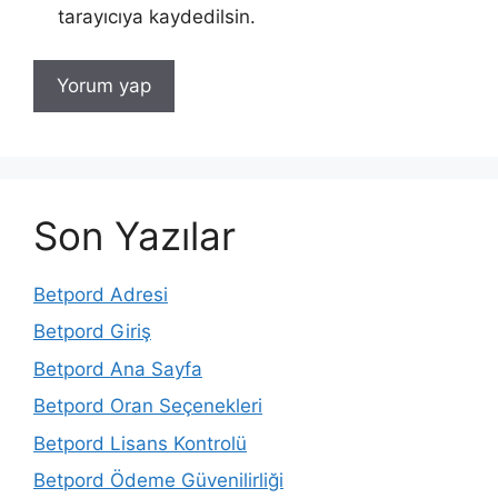
tarayıcıya kaydedilsin.
Son Yazılar
Betpord Adresi
Betpord Giriş
Betpord Ana Sayfa
Betpord Oran Seçenekleri
Betpord Lisans Kontrolü
Betpord Ödeme Güvenilirliği