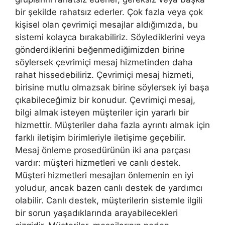
bir şekilde rahatsız ederler. Çok fazla veya çok
kişisel olan çevrimiçi mesajlar aldığımızda, bu
sistemi kolayca bırakabiliriz. Söylediklerini veya
gönderdiklerini beğenmediğimizden birine
söylersek çevrimiçi mesaj hizmetinden daha
rahat hissedebiliriz. Çevrimiçi mesaj hizmeti,
birisine mutlu olmazsak birine söylersek iyi başa
çıkabileceğimiz bir konudur. Çevrimiçi mesaj,
bilgi almak isteyen müşteriler için yararlı bir
hizmettir. Müşteriler daha fazla ayrıntı almak için
farklı iletişim birimleriyle iletişime geçebilir.
Mesaj önleme prosedürünün iki ana parçası
vardır: müşteri hizmetleri ve canlı destek.
Müşteri hizmetleri mesajları önlemenin en iyi
yoludur, ancak bazen canlı destek de yardımcı
olabilir. Canlı destek, müşterilerin sistemle ilgili
bir sorun yaşadıklarında arayabilecekleri