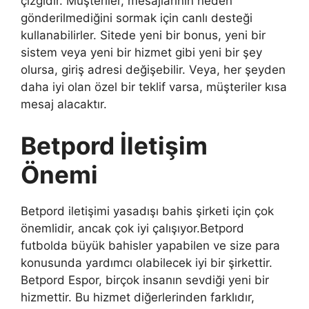
çizgidir. Müşteriler, mesajlarının neden
gönderilmediğini sormak için canlı desteği
kullanabilirler. Sitede yeni bir bonus, yeni bir
sistem veya yeni bir hizmet gibi yeni bir şey
olursa, giriş adresi değişebilir. Veya, her şeyden
daha iyi olan özel bir teklif varsa, müşteriler kısa
mesaj alacaktır.
Betpord İletişim
Önemi
Betpord iletişimi yasadışı bahis şirketi için çok
önemlidir, ancak çok iyi çalışıyor.Betpord
futbolda büyük bahisler yapabilen ve size para
konusunda yardımcı olabilecek iyi bir şirkettir.
Betpord Espor, birçok insanın sevdiği yeni bir
hizmettir. Bu hizmet diğerlerinden farklıdır,