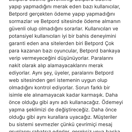
yapıp yapmadığını merak eden bazı kullanıcılar,
Betpord gerçekten ödeme yapıp yapmadığını
sormazlar ve Betpord sitesinde ödeme almanın
güvenli olup olmadığını sorarlar. Kullanıcıları ve
potansiyel kullanıcıları iyi bir bahis deneyimini
garanti eden ana sitelerden biri Betpord Çok
para kazanan bazı oyuncular, Betpord bankaya
verip vermeyeceğini düşünüyorlar. Paralarını
nakit olarak alıp alamayacaklarını merak
ediyorlar. Aynı şey, üyeler, paralarını Betpord
web sitesinden geri istemenin uygun olup
olmadığını kontrol ediyorlar. Sorun farklı bir
isimle ele alınamayacak kadar karmaşık. Daha
önce olduğu gibi aynı adı kullanacağız. Ödemeyi
yapma şeklimizi de değiştireceğiz. Daha önce
olduğu gibi aynı kurallara uyacağız. Müşteriler
bu sistemi sevmezler çünkü çevrimiçi mesaj
gruplarını rahatsız ederler, gereksiz veya başka