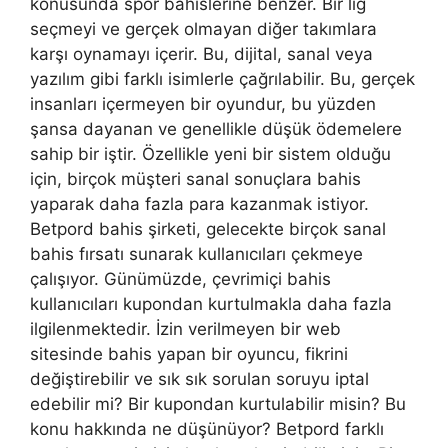
konusunda spor bahislerine benzer. Bir lig
seçmeyi ve gerçek olmayan diğer takımlara
karşı oynamayı içerir. Bu, dijital, sanal veya
yazılım gibi farklı isimlerle çağrılabilir. Bu, gerçek
insanları içermeyen bir oyundur, bu yüzden
şansa dayanan ve genellikle düşük ödemelere
sahip bir iştir. Özellikle yeni bir sistem olduğu
için, birçok müşteri sanal sonuçlara bahis
yaparak daha fazla para kazanmak istiyor.
Betpord bahis şirketi, gelecekte birçok sanal
bahis fırsatı sunarak kullanıcıları çekmeye
çalışıyor. Günümüzde, çevrimiçi bahis
kullanıcıları kupondan kurtulmakla daha fazla
ilgilenmektedir. İzin verilmeyen bir web
sitesinde bahis yapan bir oyuncu, fikrini
değiştirebilir ve sık sık sorulan soruyu iptal
edebilir mi? Bir kupondan kurtulabilir misin? Bu
konu hakkında ne düşünüyor? Betpord farklı