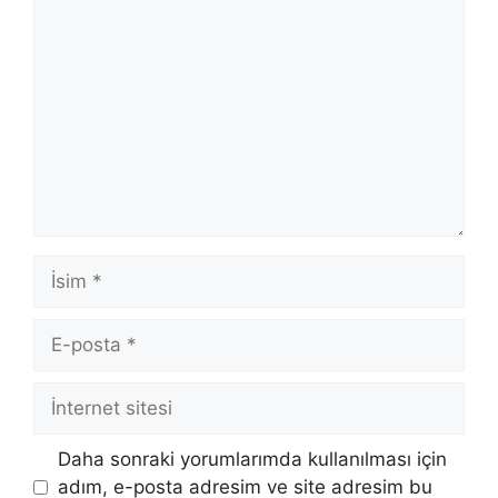
Yorum
İsim
E-
posta
İnternet
sitesi
Daha sonraki yorumlarımda kullanılması için
adım, e-posta adresim ve site adresim bu