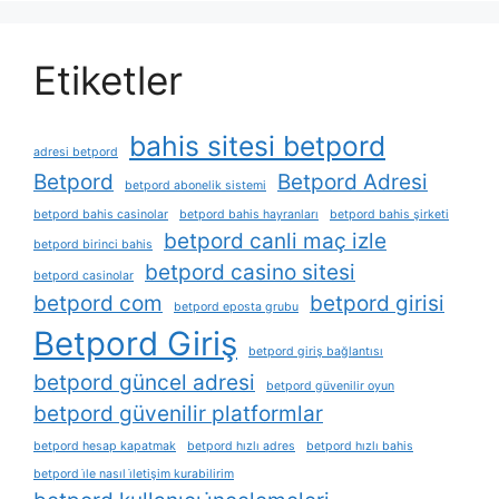
Etiketler
bahis sitesi betpord
adresi betpord
Betpord
Betpord Adresi
betpord abonelik sistemi
betpord bahis casinolar
betpord bahis hayranları
betpord bahis şirketi
betpord canli maç izle
betpord birinci bahis
betpord casino sitesi
betpord casinolar
betpord com
betpord girisi
betpord eposta grubu
Betpord Giriş
betpord giriş bağlantısı
betpord güncel adresi
betpord güvenilir oyun
betpord güvenilir platformlar
betpord hesap kapatmak
betpord hızlı adres
betpord hızlı bahis
betpord i̇le nasıl i̇letişim kurabilirim