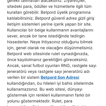
gerekli talimatları alacaksınız. Ziyaretçiler,
sitedeki para, ödüller ve hizmetlerle ilgili tüm
kuralları görebilir. Betpord üyelik programına
katılabilirsiniz.
Betpord güvenli adres gizli giriş
iletişim sistemleri yerine içerik yapan bir site.
Kullanıcılar bir belge kullanmanın avantajlarını
sever, ancak bir tane istediğinde tedirgin
hissederler. Neye ihtiyacınız olduğunu bilmek
için, genel olarak ne olacağını düşünmelisiniz.
Betpord web sitesinde rulet oynadığınızda,
önce kaydolmanız gerektiğini göreceksiniz.
Ancak, sanal futbol oyunları RNG, rastgele sayı
jeneratörü veya rastgele sayı jeneratörü adı
verilen bir sistem
Betpord Son Adresi
kullandığından, bu hileleri iyi bahis sitelerinde
kullanamazsınız. Bu web sitesi, dünyayı
göstermek için renkleri kullanmanın farklı bir
yolunu göstermektedir. Rulet, para