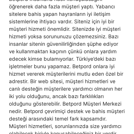
öğrenerek daha fazla müşteri yaptı. Yabancı
sitelere bahis yapan hayranların iyi iletişim
sistemlerine ihtiyacı vardır. Siteniz için iyi bir
müşteri hizmeti önemlidir. Sitenizde iyi müşteri
hizmeti yoksa sorununuzu çözemezsiniz. Bazı
insanlar sitenin güvenilirliğinden şüphe ediyor
ve kullanmaktan kaçının çünkü onlara yardım
edecek kimse bulamıyorlar. Türkiye’deki bazı
işletmeler bunu yapamaz. Betpord onlara iyi
hizmet vererek müşterilerini mutlu eden özel bir
adrestir. Bir web sitesi, müşteri hizmetleri ve
canlı desteğin müşterilere yardımcı olmanın her
iki yolu olduğunu, ancak bazı farklılıkları
olduğunu gösterebilir. Betpord Müşteri Merkezi
nedir. Betpord çevrimiçi destek ve bahis müşteri
desteği arasındaki temel fark kapsamdır.
Müşteri hizmetleri, sorunlarınızda size yardımcı
olabilecek biriyle konuşabileceğiniz bir yerdir.