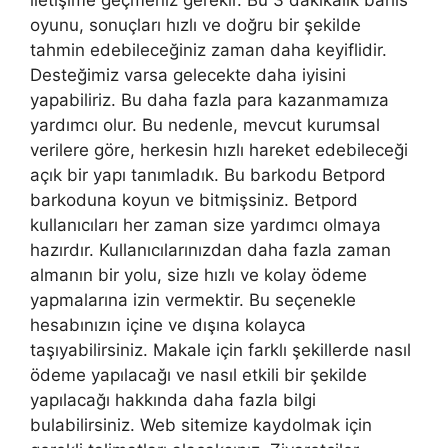
iletişime geçmeniz gerekir. Bu 3 dakikalık bahis
oyunu, sonuçları hızlı ve doğru bir şekilde
tahmin edebileceğiniz zaman daha keyiflidir.
Desteğimiz varsa gelecekte daha iyisini
yapabiliriz. Bu daha fazla para kazanmamıza
yardımcı olur. Bu nedenle, mevcut kurumsal
verilere göre, herkesin hızlı hareket edebileceği
açık bir yapı tanımladık. Bu barkodu Betpord
barkoduna koyun ve bitmişsiniz. Betpord
kullanıcıları her zaman size yardımcı olmaya
hazırdır. Kullanıcılarınızdan daha fazla zaman
almanın bir yolu, size hızlı ve kolay ödeme
yapmalarına izin vermektir. Bu seçenekle
hesabınızın içine ve dışına kolayca
taşıyabilirsiniz. Makale için farklı şekillerde nasıl
ödeme yapılacağı ve nasıl etkili bir şekilde
yapılacağı hakkında daha fazla bilgi
bulabilirsiniz. Web sitemize kaydolmak için