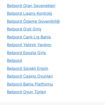
Betpord Oran Seçenekleri
Betpord Lisans Kontrolü
Betpord Ödeme Güvenilirliği
Betpord Gizli Giriş
Betpord Canlı Lig Bahis
Betpord Yatırım Yardımı
Betpord Eposta Giriş
Betpord
Betpord Sürekli Erişim
Betpord Casino Oyunları
Betpord Bahis Platformu
Betpord Oyun Türleri