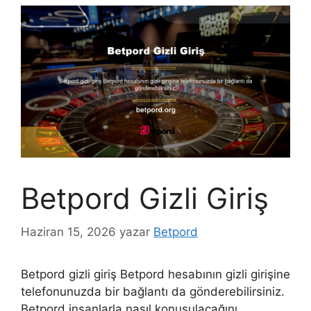
Betpord Gizli Giriş
Haziran 15, 2026
yazar
Betpord
Betpord gizli giriş Betpord hesabının gizli girişine
telefonunuzda bir bağlantı da gönderebilirsiniz.
Betpord insanlarla nasıl konuşulacağını