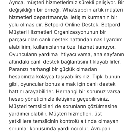
Ayrıca, müşteri hizmetlerimiz sürekli gelişiyor. Bir
değişikliğin bir örneği, Whatsapp’ın artık müşteri
hizmetleri departmanıyla iletişim kurmanın bir
yolu olmasıdır. Betpord Online Destek. Betpord
Müşteri Hizmetleri Organizasyonunun bir
parçası olan canlı destek hattından nasıl yardım
alabilirim, kullanıcılarına özel hizmet sunuyor.
Oyuncuların yardıma ihtiyacı varsa, ana sayfanın
altındaki canlı destek bağlantısını tıklayabilirler.
Paranızı herhangi bir güçlük olmadan
hesabınıza kolayca taşıyabilirsiniz. Tıpkı bunun
gibi, oyuncular bonus almak için canlı destek
hattını arayabilirler. Herhangi bir sorunuz varsa
hesap yöneticinizle iletişime geçebilirsiniz.
Müşteri temsilcileri de sorunların çözülmesine
yardımcı olabilir. Müşteri hizmetleri, üst
yetkililere temsilcinin kontrolü altında olmayan
sorunlar konusunda yardımcı olur. Avrupalı