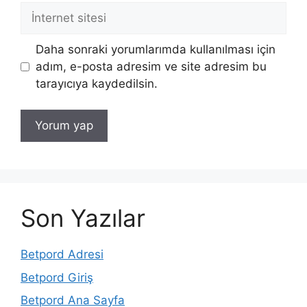
İnternet
sitesi
Daha sonraki yorumlarımda kullanılması için
adım, e-posta adresim ve site adresim bu
tarayıcıya kaydedilsin.
Son Yazılar
Betpord Adresi
Betpord Giriş
Betpord Ana Sayfa