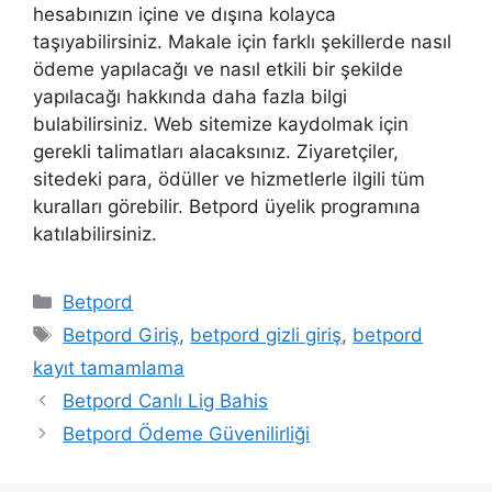
hesabınızın içine ve dışına kolayca
taşıyabilirsiniz. Makale için farklı şekillerde nasıl
ödeme yapılacağı ve nasıl etkili bir şekilde
yapılacağı hakkında daha fazla bilgi
bulabilirsiniz. Web sitemize kaydolmak için
gerekli talimatları alacaksınız. Ziyaretçiler,
sitedeki para, ödüller ve hizmetlerle ilgili tüm
kuralları görebilir. Betpord üyelik programına
katılabilirsiniz.
Kategoriler
Betpord
Etiketler
Betpord Giriş
,
betpord gizli giriş
,
betpord
kayıt tamamlama
Betpord Canlı Lig Bahis
Betpord Ödeme Güvenilirliği