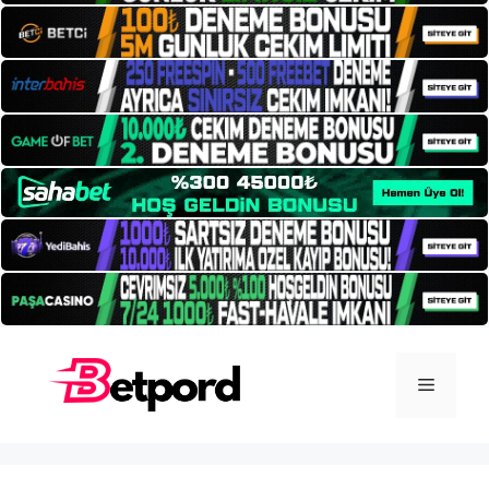
İçeriğe
atla
Menü