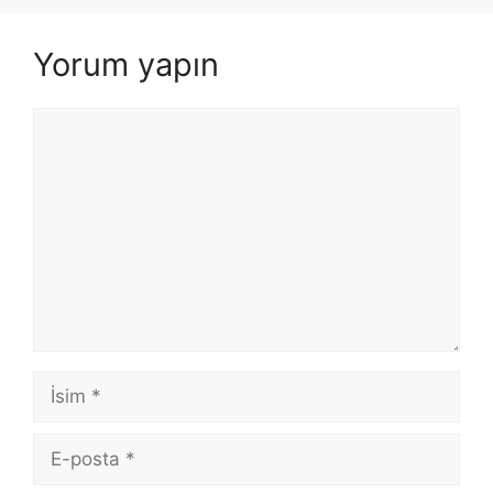
Yorum yapın
Yorum
İsim
E-
posta