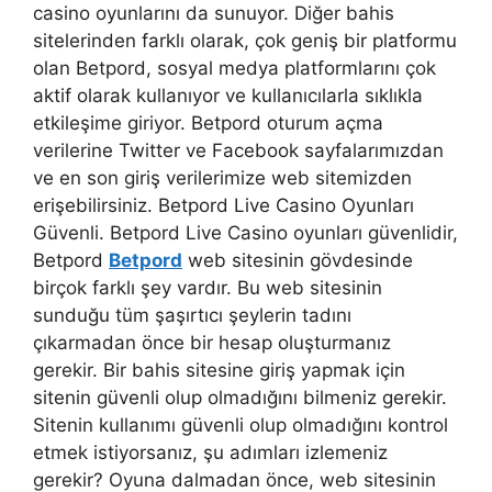
casino oyunlarını da sunuyor. Diğer bahis
sitelerinden farklı olarak, çok geniş bir platformu
olan Betpord, sosyal medya platformlarını çok
aktif olarak kullanıyor ve kullanıcılarla sıklıkla
etkileşime giriyor. Betpord oturum açma
verilerine Twitter ve Facebook sayfalarımızdan
ve en son giriş verilerimize web sitemizden
erişebilirsiniz. Betpord Live Casino Oyunları
Güvenli. Betpord Live Casino oyunları güvenlidir,
Betpord
Betpord
web sitesinin gövdesinde
birçok farklı şey vardır. Bu web sitesinin
sunduğu tüm şaşırtıcı şeylerin tadını
çıkarmadan önce bir hesap oluşturmanız
gerekir. Bir bahis sitesine giriş yapmak için
sitenin güvenli olup olmadığını bilmeniz gerekir.
Sitenin kullanımı güvenli olup olmadığını kontrol
etmek istiyorsanız, şu adımları izlemeniz
gerekir? Oyuna dalmadan önce, web sitesinin