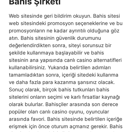
Bahis Şirketi
Web sitesinde geri bildirim okuyun. Bahis sitesi
web sitesindeki promosyon seçeneklerine ve bu
promosyonların ne kadar ayrıntılı olduğuna göz
atın. Bahis sitesinin güvenlik durumunu
değerlendirdikten sonra, siteyi sorunsuz bir
şekilde kullanmaya başlayabilir ve bahis
sitesinin ana yapısında canlı casino alternatifleri
kullanabilirsiniz. Yukarıda belirtilen adımları
tamamladıktan sonra, içeriği sitedeki kullanma
ve daha fazla para kazanma şansınız olacak.
Sonuç olarak, birçok bahis tutkunları bahis
sitelerini onların seçimi ve karlı fırsatlar kaynağı
olarak bulurlar. Bahisçiler arasında son derece
popüler olan canlı casino oyunu, oyuncular
arasında favori. Bahis sitesinde belirtilen içeriğe
erişmek için önce oturum açmanız gerekir. Bahis