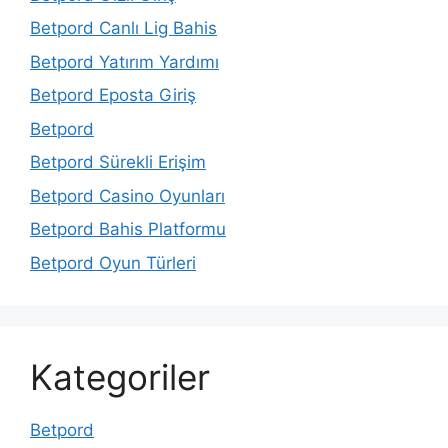
Betpord Canlı Lig Bahis
Betpord Yatırım Yardımı
Betpord Eposta Giriş
Betpord
Betpord Sürekli Erişim
Betpord Casino Oyunları
Betpord Bahis Platformu
Betpord Oyun Türleri
Kategoriler
Betpord