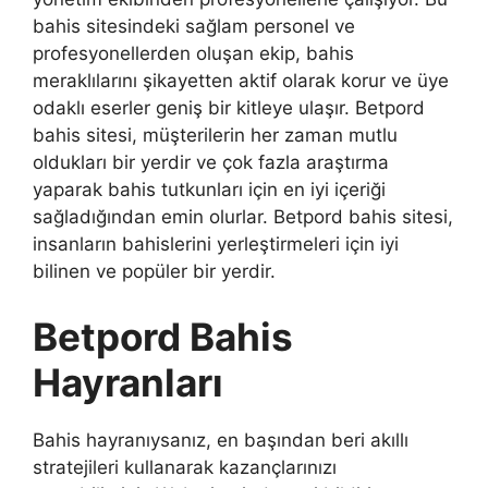
bahis sitesindeki sağlam personel ve
profesyonellerden oluşan ekip, bahis
meraklılarını şikayetten aktif olarak korur ve üye
odaklı eserler geniş bir kitleye ulaşır. Betpord
bahis sitesi, müşterilerin her zaman mutlu
oldukları bir yerdir ve çok fazla araştırma
yaparak bahis tutkunları için en iyi içeriği
sağladığından emin olurlar. Betpord bahis sitesi,
insanların bahislerini yerleştirmeleri için iyi
bilinen ve popüler bir yerdir.
Betpord Bahis
Hayranları
Bahis hayranıysanız, en başından beri akıllı
stratejileri kullanarak kazançlarınızı