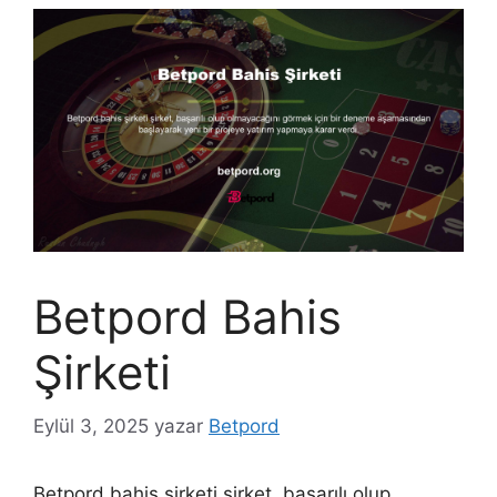
Betpord Bahis
Şirketi
Eylül 3, 2025
yazar
Betpord
Betpord bahis şirketi şirket, başarılı olup