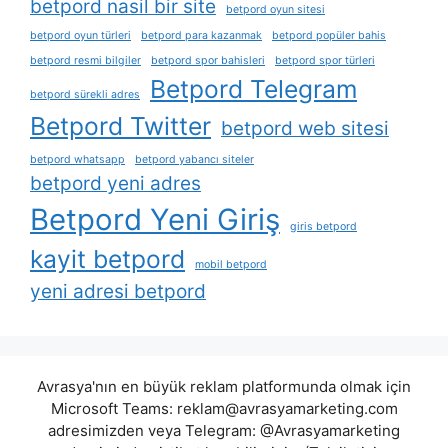
betpord nasil bir site
betpord oyun sitesi
betpord oyun türleri
betpord para kazanmak
betpord popüler bahis
betpord resmi bilgiler
betpord spor bahisleri
betpord spor türleri
Betpord Telegram
betpord sürekli adres
Betpord Twitter
betpord web sitesi
betpord whatsapp
betpord yabancı siteler
betpord yeni adres
Betpord Yeni Giriş
giris betpord
kayit betpord
mobil betpord
yeni adresi betpord
Avrasya'nın en büyük reklam platformunda olmak için
Microsoft Teams:
reklam@avrasyamarketing.com
adresimizden veya Telegram: @Avrasyamarketing