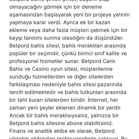
olmayacağını görmek için bir deneme
aşamasından başlayarak yeni bir projeye yatırım
yapmaya karar verdi. Ayrıca ek bir kazan
ekleme veya daha fazla müşteri çekmek için bir
kayıp tanıtımı sunma olasılığını da düşündüler.
Betpord bahis sitesi, bahis meraklıları arasında
popüler bir seçimdir, çünkü birinci sınıf kalite ve
profesyonel hizmetler sunar. Betpord Canlı
Bahis ve Casino oyun sitesi, müşterilerine
sunduğu hizmetlerden ve diğer sitelerden
farklılaşması nedeniyle bahis sitesi pazarında
tercih edilmektedir ve bahis tutkunları arasında
bir taht kuran sitelerden biridir. İnternet, her
zaman yeni şeyler eklenen dinamik bir yerdir.
Ancak bir bahis meraklısıysanız, yalnızca bir
Betpord bahis sitesine abone olabilirsiniz.
Finans ve analitik ekibe ek olarak, Betpord
yönetim ekibinden profesyonellerle çalışıyor. Bu