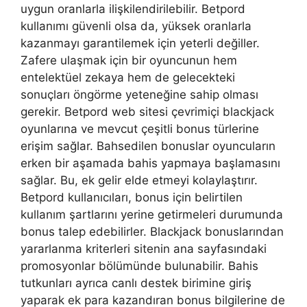
uygun oranlarla ilişkilendirilebilir. Betpord
kullanımı güvenli olsa da, yüksek oranlarla
kazanmayı garantilemek için yeterli değiller.
Zafere ulaşmak için bir oyuncunun hem
entelektüel zekaya hem de gelecekteki
sonuçları öngörme yeteneğine sahip olması
gerekir. Betpord web sitesi çevrimiçi blackjack
oyunlarına ve mevcut çeşitli bonus türlerine
erişim sağlar. Bahsedilen bonuslar oyuncuların
erken bir aşamada bahis yapmaya başlamasını
sağlar. Bu, ek gelir elde etmeyi kolaylaştırır.
Betpord kullanıcıları, bonus için belirtilen
kullanım şartlarını yerine getirmeleri durumunda
bonus talep edebilirler. Blackjack bonuslarından
yararlanma kriterleri sitenin ana sayfasındaki
promosyonlar bölümünde bulunabilir. Bahis
tutkunları ayrıca canlı destek birimine giriş
yaparak ek para kazandıran bonus bilgilerine de