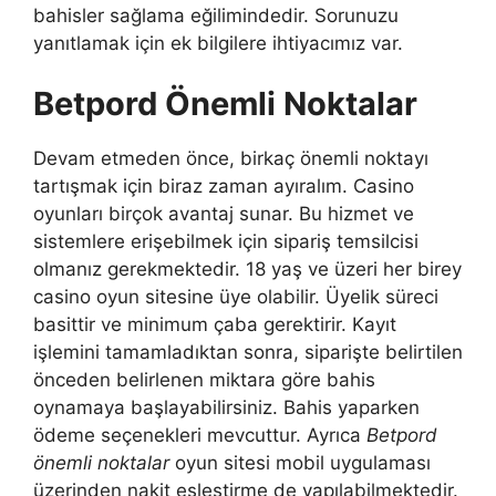
bahisler sağlama eğilimindedir. Sorunuzu
yanıtlamak için ek bilgilere ihtiyacımız var.
Betpord Önemli Noktalar
Devam etmeden önce, birkaç önemli noktayı
tartışmak için biraz zaman ayıralım. Casino
oyunları birçok avantaj sunar. Bu hizmet ve
sistemlere erişebilmek için sipariş temsilcisi
olmanız gerekmektedir. 18 yaş ve üzeri her birey
casino oyun sitesine üye olabilir. Üyelik süreci
basittir ve minimum çaba gerektirir. Kayıt
işlemini tamamladıktan sonra, siparişte belirtilen
önceden belirlenen miktara göre bahis
oynamaya başlayabilirsiniz. Bahis yaparken
ödeme seçenekleri mevcuttur. Ayrıca
Betpord
önemli noktalar
oyun sitesi mobil uygulaması
üzerinden nakit eşleştirme de yapılabilmektedir.