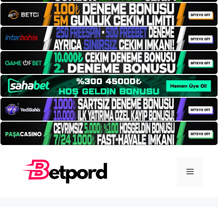
İçeriğe
atla
Menü