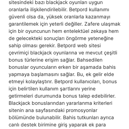
sitesindeki bazı blackjack oyunları uygun
oranlarla ilişkilendirilebilir. Betpord kullanımı
güvenli olsa da, yüksek oranlarla kazanmayı
garantilemek için yeterli değiller. Zafere ulaşmak
için bir oyuncunun hem entelektüel zekaya hem
de gelecekteki sonuçları öngörme yeteneğine
sahip olması gerekir. Betpord web sitesi
çevrimiçi blackjack oyunlarına ve mevcut çeşitli
bonus türlerine erişim sağlar. Bahsedilen
bonuslar oyuncuların erken bir aşamada bahis
yapmaya başlamasını sağlar. Bu, ek gelir elde
etmeyi kolaylaştırır. Betpord kullanıcıları, bonus
için belirtilen kullanım şartlarını yerine
getirmeleri durumunda bonus talep edebilirler.
Blackjack bonuslarından yararlanma kriterleri
sitenin ana sayfasındaki promosyonlar
bölümünde bulunabilir. Bahis tutkunları ayrıca
canlı destek birimine giriş yaparak ek para