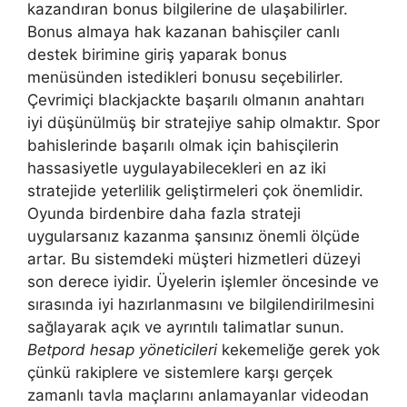
kazandıran bonus bilgilerine de ulaşabilirler.
Bonus almaya hak kazanan bahisçiler canlı
destek birimine giriş yaparak bonus
menüsünden istedikleri bonusu seçebilirler.
Çevrimiçi blackjackte başarılı olmanın anahtarı
iyi düşünülmüş bir stratejiye sahip olmaktır. Spor
bahislerinde başarılı olmak için bahisçilerin
hassasiyetle uygulayabilecekleri en az iki
stratejide yeterlilik geliştirmeleri çok önemlidir.
Oyunda birdenbire daha fazla strateji
uygularsanız kazanma şansınız önemli ölçüde
artar. Bu sistemdeki müşteri hizmetleri düzeyi
son derece iyidir. Üyelerin işlemler öncesinde ve
sırasında iyi hazırlanmasını ve bilgilendirilmesini
sağlayarak açık ve ayrıntılı talimatlar sunun.
Betpord hesap yöneticileri
kekemeliğe gerek yok
çünkü rakiplere ve sistemlere karşı gerçek
zamanlı tavla maçlarını anlamayanlar videodan