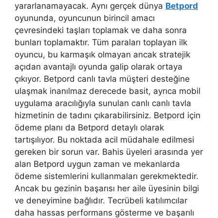
yararlanamayacak. Aynı gerçek dünya
Betpord
oyununda, oyuncunun birincil amacı
çevresindeki taşları toplamak ve daha sonra
bunları toplamaktır. Tüm paraları toplayan ilk
oyuncu, bu karmaşık olmayan ancak stratejik
açıdan avantajlı oyunda galip olarak ortaya
çıkıyor. Betpord canlı tavla müşteri desteğine
ulaşmak inanılmaz derecede basit, ayrıca mobil
uygulama aracılığıyla sunulan canlı canlı tavla
hizmetinin de tadını çıkarabilirsiniz. Betpord için
ödeme planı da Betpord detaylı olarak
tartışılıyor. Bu noktada acil müdahale edilmesi
gereken bir sorun var. Bahis üyeleri arasında yer
alan Betpord uygun zaman ve mekanlarda
ödeme sistemlerini kullanmaları gerekmektedir.
Ancak bu gezinin başarısı her aile üyesinin bilgi
ve deneyimine bağlıdır. Tecrübeli katılımcılar
daha hassas performans gösterme ve başarılı