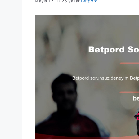
Mayıs 12, 2025
yazar
Betpord