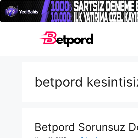
İçeriğe
atla
betpord kesintis
Betpord Sorunsuz D