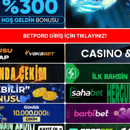
BETPORD GİRİŞ İÇİN TIKLAYINIZ!