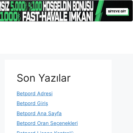
Son Yazılar
Betpord Adresi
Betpord Giriş
Betpord Ana Sayfa
Betpord Oran Seçenekleri