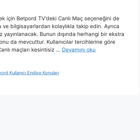
ek için Betpord TV’deki Canlı Maç seçeneğini de
u ve bilgisayarlardan kolaylıkla takip edin. Ayrıca
siz yayınlanacak. Bunun dışında herhangi bir ekstra
onu da mevcuttur. Kullanıcılar tercihlerine göre
Canlı maçları kesintisiz …
Devamını oku
ord Kullanıcı Endişe Konuları