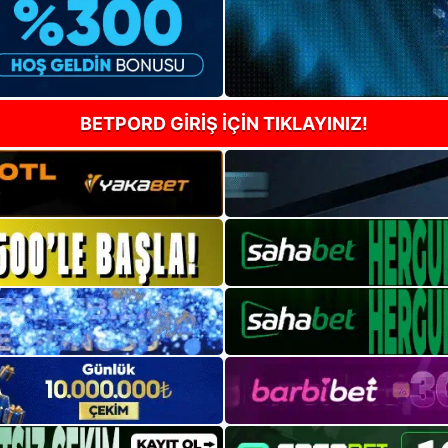
BETPORD GİRİŞ İÇİN TIKLAYINIZ!