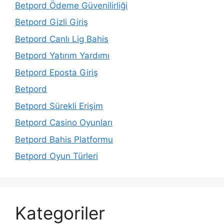
Betpord Ödeme Güvenilirliği
Betpord Gizli Giriş
Betpord Canlı Lig Bahis
Betpord Yatırım Yardımı
Betpord Eposta Giriş
Betpord
Betpord Sürekli Erişim
Betpord Casino Oyunları
Betpord Bahis Platformu
Betpord Oyun Türleri
Kategoriler