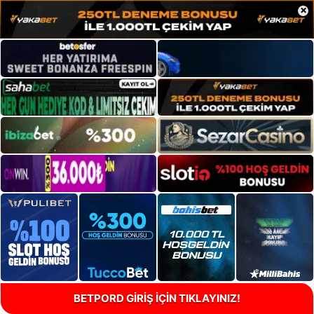
×
BETPORD GİRİŞ İÇİN TIKLAYINIZ!