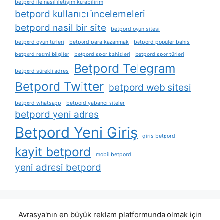
betpord i̇le nasıl i̇letişim kurabilirim
betpord kullanıcı i̇ncelemeleri
betpord nasil bir site
betpord oyun sitesi
betpord oyun türleri
betpord para kazanmak
betpord popüler bahis
betpord resmi bilgiler
betpord spor bahisleri
betpord spor türleri
Betpord Telegram
betpord sürekli adres
Betpord Twitter
betpord web sitesi
betpord whatsapp
betpord yabancı siteler
betpord yeni adres
Betpord Yeni Giriş
giris betpord
kayit betpord
mobil betpord
yeni adresi betpord
Avrasya'nın en büyük reklam platformunda olmak için