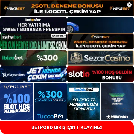
×
BETPORD GİRİŞ İÇİN TIKLAYINIZ!