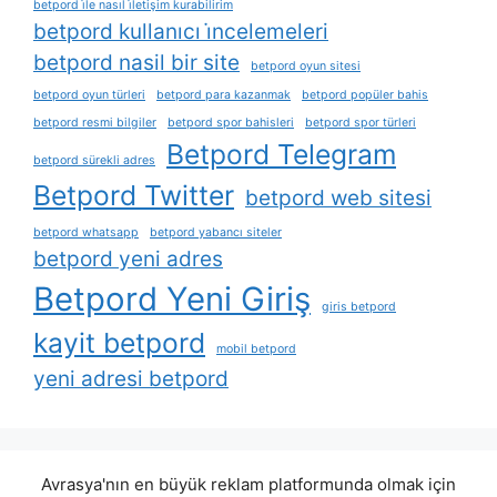
betpord i̇le nasıl i̇letişim kurabilirim
betpord kullanıcı i̇ncelemeleri
betpord nasil bir site
betpord oyun sitesi
betpord oyun türleri
betpord para kazanmak
betpord popüler bahis
betpord resmi bilgiler
betpord spor bahisleri
betpord spor türleri
Betpord Telegram
betpord sürekli adres
Betpord Twitter
betpord web sitesi
betpord whatsapp
betpord yabancı siteler
betpord yeni adres
Betpord Yeni Giriş
giris betpord
kayit betpord
mobil betpord
yeni adresi betpord
Avrasya'nın en büyük reklam platformunda olmak için