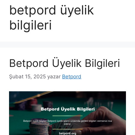
betpord üyelik
bilgileri
Betpord Üyelik Bilgileri
Şubat 15, 2025
yazar
Betpord