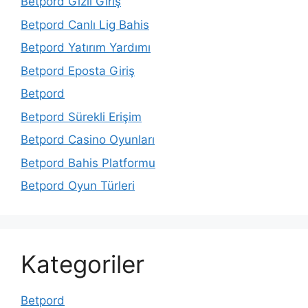
Betpord Gizli Giriş
Betpord Canlı Lig Bahis
Betpord Yatırım Yardımı
Betpord Eposta Giriş
Betpord
Betpord Sürekli Erişim
Betpord Casino Oyunları
Betpord Bahis Platformu
Betpord Oyun Türleri
Kategoriler
Betpord