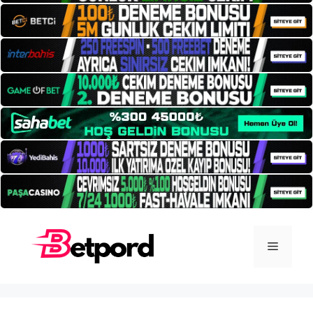
İçeriğe
atla
Menü