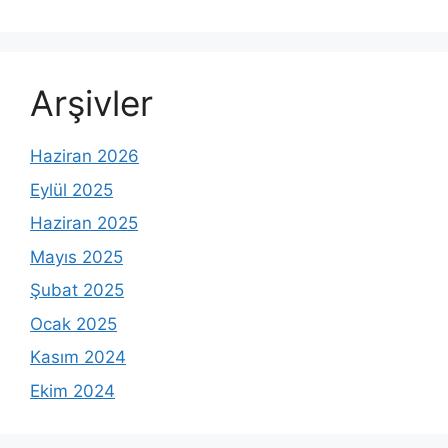
Arşivler
Haziran 2026
Eylül 2025
Haziran 2025
Mayıs 2025
Şubat 2025
Ocak 2025
Kasım 2024
Ekim 2024