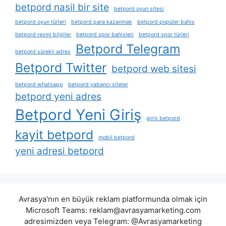
betpord nasil bir site
betpord oyun sitesi
betpord oyun türleri
betpord para kazanmak
betpord popüler bahis
betpord resmi bilgiler
betpord spor bahisleri
betpord spor türleri
Betpord Telegram
betpord sürekli adres
Betpord Twitter
betpord web sitesi
betpord whatsapp
betpord yabancı siteler
betpord yeni adres
Betpord Yeni Giriş
giris betpord
kayit betpord
mobil betpord
yeni adresi betpord
Avrasya'nın en büyük reklam platformunda olmak için
Microsoft Teams:
reklam@avrasyamarketing.com
adresimizden veya Telegram: @Avrasyamarketing