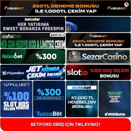
×
BETPORD GİRİŞ İÇİN TIKLAYINIZ!