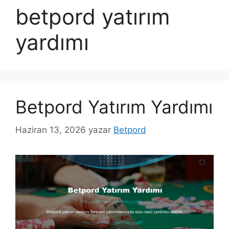
betpord yatırım
yardımı
Betpord Yatırım Yardımı
Haziran 13, 2026
yazar
Betpord