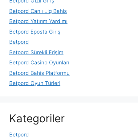
Betpord Gizli Giriş
Betpord Canlı Lig Bahis
Betpord Yatırım Yardımı
Betpord Eposta Giriş
Betpord
Betpord Sürekli Erişim
Betpord Casino Oyunları
Betpord Bahis Platformu
Betpord Oyun Türleri
Kategoriler
Betpord